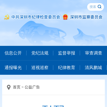
信息公开
党纪法规
监督举报
审查调查
通报曝光
巡视巡察
纪律教育
清风鹏城
首页
>
公益广告