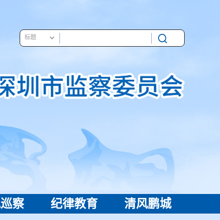
视巡察
纪律教育
清风鹏城