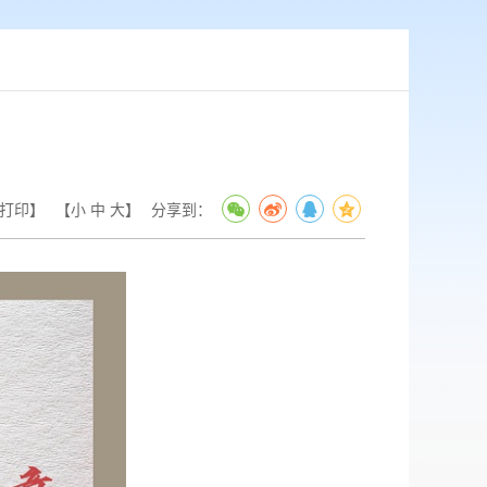
打印】
【
小
中
大
】
分享到：