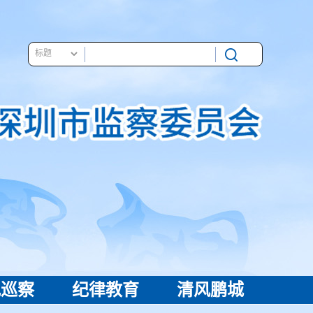
视巡察
纪律教育
清风鹏城