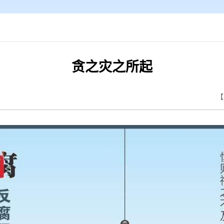
贪之灾之所起
【