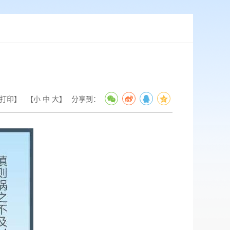
打印】
【
小
中
大
】
分享到：