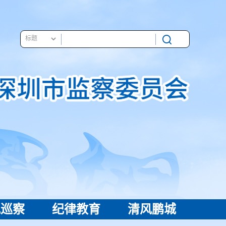
视巡察
纪律教育
清风鹏城