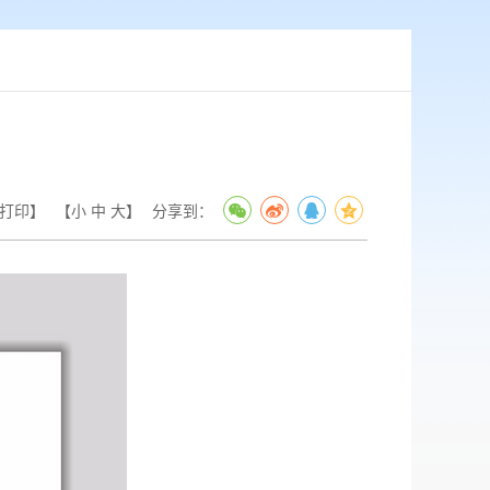
打印】
【
小
中
大
】
分享到：