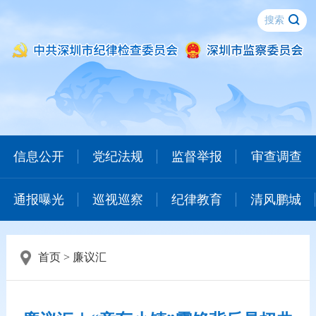
信息公开
党纪法规
监督举报
审查调查
通报曝光
巡视巡察
纪律教育
清风鹏城
首页
>
廉议汇