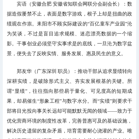
宾语（安徽合肥 安徽省知联会网联分会副会长）：数
据造假屡禁不止，表面是数字游戏，根子上却是扭曲的政
绩观在作祟。耒阳市不顾实际建设的“百亿童车产业园”沦
为笑谈，不过是盲目追求规模、迷恋漂亮数据的一个缩
影。干事创业必须坚守实事求是的底线，一旦沦为数字盆
景，便失去了反映实情、服务发展、惠及民生的意义。
郑友华（广东深圳 职员）：推动干部从追求显绩转向
深耕实绩，是破除形式主义、夯实发展根基的关键。所
谓“显绩”，往往指向那些易于量化、可见度高的短期成
果，却易催生“形象工程”与数字水分。而“实绩”则要求干
部将目光投向事关长远却可能默默无闻的领域——致力于
优化营商环境的制度性改革，完善普惠可及的基础设施，
解决历史遗留的复杂矛盾，培育需要耐心浇灌的产业。唯