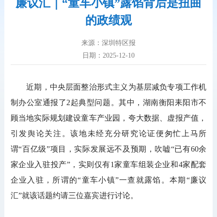
廉议汇｜“童车小镇”露馅背后是扭曲
的政绩观
来源：深圳特区报
日期：2025-12-10
近期，中央层面整治形式主义为基层减负专项工作机
制办公室通报了2起典型问题。其中，湖南衡阳耒阳市不
顾当地实际规划建设童车产业园，夸大数据、虚报产值，
引发舆论关注。该地未经充分研究论证便匆忙上马所
谓“百亿级”项目，实际发展远不及预期，吹嘘“已有60余
家企业入驻投产”，实则仅有1家童车组装企业和4家配套
企业入驻，所谓的“童车小镇”一查就露馅。本期“廉议
汇”就该话题约请三位嘉宾进行讨论。