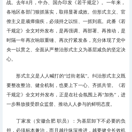
战。去年8月，中办、国办印发《若干规定》。一年来，
各地区各部门狠抓落实，取得显著成效。但形式主义、官
僚主义是顽瘴痼疾，必须持之以恒、一抓到底。此番《若
干规定》全文对外发布，是再强调、再部署、再推动，是
时隔一年再次响鼓重锤、再次拧紧发条，充分体现了党中
央一以贯之、全面从严整治形式主义为基层减负的坚定决
心。
形式主义是人人喊打的“过街老鼠”。纠治形式主义既
要整改整治、健全机制，也要上下一心、齐抓共管。《若
干规定》全文对外发布，正是在社会氛围上再“加热”，进
一步释放接受群众监督、推动人人参与的鲜明态度。
丁家发（安徽合肥 职员）：为基层卸下不必要的负
担，必须标本兼治，而且越往纵深推进，越要健全长效机