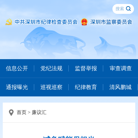
信息公开
党纪法规
监督举报
审查调查
通报曝光
巡视巡察
纪律教育
清风鹏城
首页
>
廉议汇