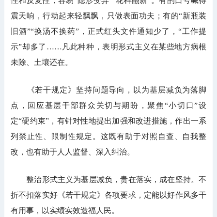
性和反复性，容易“隐形变异”“花样翻新”。有的口号喊得
震天响，行动起来轻飘飘，只做表面功夫；有的“新瓶装
旧酒”“换汤不换药”，正式红头文件通知少了，“工作提
示”却多了……凡此种种，表明形式主义在某些地方病根
未除、土壤还在。
《若干规定》坚持问题导向，以为基层减负为落脚
点，回应基层干部群众关切与期盼，聚焦“小切口”设
定“硬约束”，有针对性地提出加强和改进措施，作出一系
列禁止性、限制性规定。这既有助于对照自查、自我整
改，也有助于人人监督、深入纠治。
整治形式主义为基层减负，贵在落实，成在坚持。不
折不扣落实好《若干规定》各项要求，定能以好作风多干
有用事，以实绩实效造福人民。