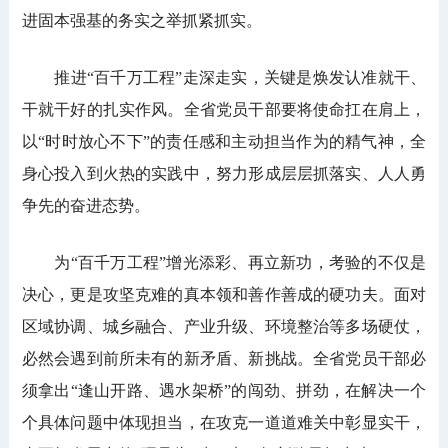
进固本强基的务实之举抓紧抓实。
推进“百千万工程”走深走实，关键是焕发认准就干、
干就干好的扎实作风。全省党员干部要将使命扛在肩上，
以“时时放心不下”的责任感和主动担当作为的精气神，全
身心投入到火热的实践中，努力形成层层抓落实、人人勇
争先的奋进态势。
为“百千万工程”增光添彩、再立新功，考验的不仅是
决心，更是攻坚克难的真本领和善作善成的硬功夫。面对
区域协调、城乡融合、产业升级、环境整治等多场硬仗，
必然会遇到前所未有的新矛盾、新挑战。全省党员干部必
须拿出“逢山开路、遇水架桥”的闯劲、拼劲，在解决一个
个具体问题中体现担当，在攻克一道道难关中彰显实干，