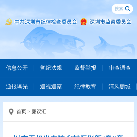
信息公开
党纪法规
监督举报
审查调查
通报曝光
巡视巡察
纪律教育
清风鹏城
首页
>
廉议汇