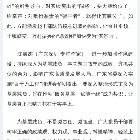
雄”的鲜明导向，对实绩突出的“闯将”，要大胆给位子、
给掌声；对敷衍塞责的“躺平者”，就得让其腾位子。如
此，方能激发起干部队伍锐意进取的闯劲，让百县引领、
千镇蝶变、万村振兴的“愿景图”加快变为“实景画”。
沈鑫杰（广东深圳 专栏作家）：进一步加强作风建
设，持续深入为基层减负，事关聚力攻坚的成效、齐抓共
促的合力，影响广东高质量发展大局。广东省委深入实
施“百千万工程”推进会鲜明提出，要深入整治形式主义为
基层减负，旨在推动“服务基层、赋能一线”成为共识，让
基层真正把精力花在干实事上。
为基层减负，不是减责任、减担当。广大党员干部要
树牢正确的政绩观、权力观、事业观，抖擞精神、轻装上