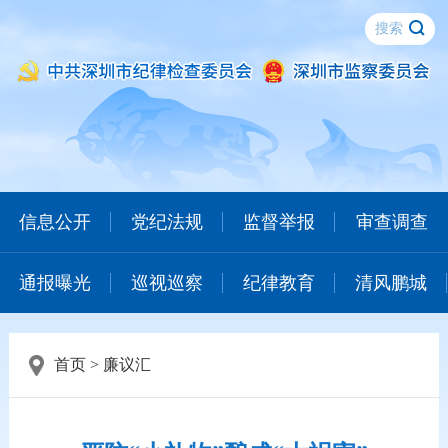
信息公开
党纪法规
监督举报
审查调查
通报曝光
巡视巡察
纪律教育
清风鹏城
首页
>
廉议汇