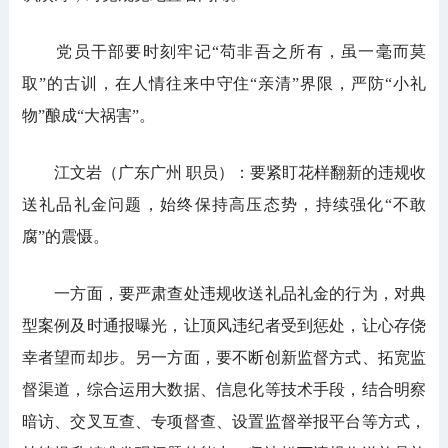
党员干部要时刻牢记“苟非吾之所有，虽一毫而莫
取”的古训，在人情往来中守住“亲清”界限，严防“小礼
物”酿成“大祸害”。
江文岩（广东广州 职员）：要紧盯花样翻新的违规收
送礼品礼金问题，始终保持高压态势，持续强化“不敢
腐”的震慑。
一方面，要严肃查处违规收送礼品礼金的行为，对典
型案例及时通报曝光，让顶风违纪者受到惩处，让心存侥
幸者望而却步。另一方面，要不断创新监督方式、拓宽监
督渠道，综合运用大数据、信息化等技术手段，结合明察
暗访、交叉互查、专项督查、设置监督举报平台等方式，