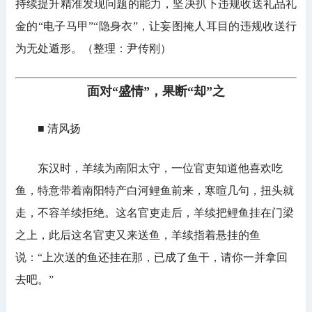
持续提升精准发现问题的能力，坚决扒下违规收送礼品礼
金的“电子马甲”“隐身衣”，让妄图掩人耳目的违规收送行
为无处遁形。（整理：尹传刚）
面对“盛情”，果断“却”之
■ 清风扬
东汉时，羊续为南阳太守，一位官吏知道他喜欢吃
鱼，特意带着南阳特产白河鲤鱼前来，寒暄几句，扭头就
走，不容羊续拒绝。这名官吏走后，羊续把鲤鱼挂在门梁
之上，此后这名官吏又来送鱼，羊续指着悬挂的鱼
说：“上次送的鱼还挂在那，已成了鱼干，请你一并拿回
去吧。”