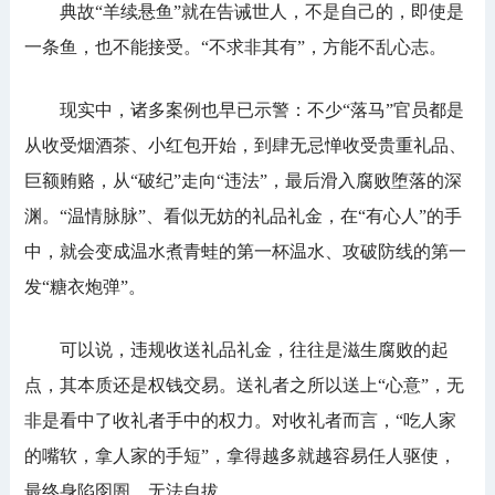
典故“羊续悬鱼”就在告诫世人，不是自己的，即使是
一条鱼，也不能接受。“不求非其有”，方能不乱心志。
现实中，诸多案例也早已示警：不少“落马”官员都是
从收受烟酒茶、小红包开始，到肆无忌惮收受贵重礼品、
巨额贿赂，从“破纪”走向“违法”，最后滑入腐败堕落的深
渊。“温情脉脉”、看似无妨的礼品礼金，在“有心人”的手
中，就会变成温水煮青蛙的第一杯温水、攻破防线的第一
发“糖衣炮弹”。
可以说，违规收送礼品礼金，往往是滋生腐败的起
点，其本质还是权钱交易。送礼者之所以送上“心意”，无
非是看中了收礼者手中的权力。对收礼者而言，“吃人家
的嘴软，拿人家的手短”，拿得越多就越容易任人驱使，
最终身陷囹圄、无法自拔。