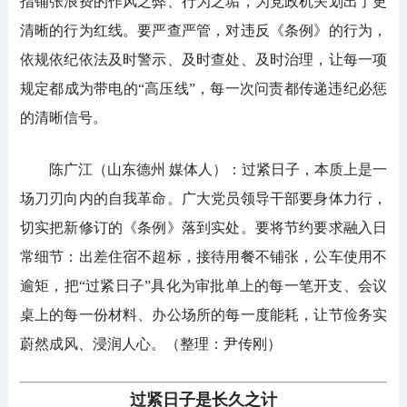
指铺张浪费的作风之弊、行为之垢，为党政机关划出了更
清晰的行为红线。要严查严管，对违反《条例》的行为，
依规依纪依法及时警示、及时查处、及时治理，让每一项
规定都成为带电的“高压线”，每一次问责都传递违纪必惩
的清晰信号。
陈广江（山东德州 媒体人）：过紧日子，本质上是一
场刀刃向内的自我革命。广大党员领导干部要身体力行，
切实把新修订的《条例》落到实处。要将节约要求融入日
常细节：出差住宿不超标，接待用餐不铺张，公车使用不
逾矩，把“过紧日子”具化为审批单上的每一笔开支、会议
桌上的每一份材料、办公场所的每一度能耗，让节俭务实
蔚然成风、浸润人心。（整理：尹传刚）
过紧日子是长久之计