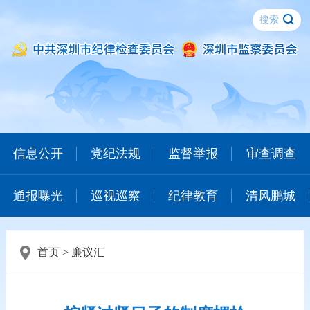
信息公开
党纪法规
监督举报
审查调查
通报曝光
巡视巡察
纪律教育
清风鹏城
首页
>
廉议汇