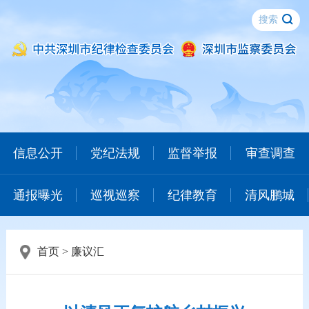
信息公开
党纪法规
监督举报
审查调查
通报曝光
巡视巡察
纪律教育
清风鹏城
首页
>
廉议汇