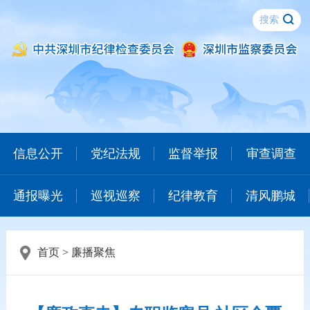
信息公开
党纪法规
监督举报
审查调查
通报曝光
巡视巡察
纪律教育
清风鹏城
首页
>
廉播聚焦