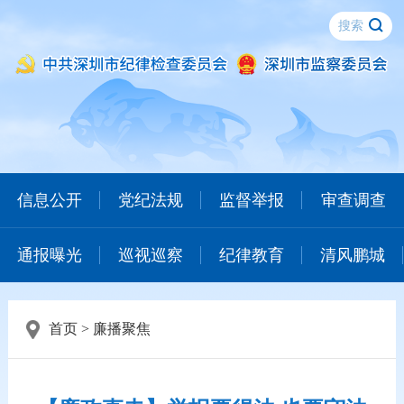
信息公开
党纪法规
监督举报
审查调查
通报曝光
巡视巡察
纪律教育
清风鹏城
首页
>
廉播聚焦