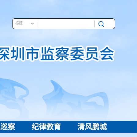
视巡察
纪律教育
清风鹏城