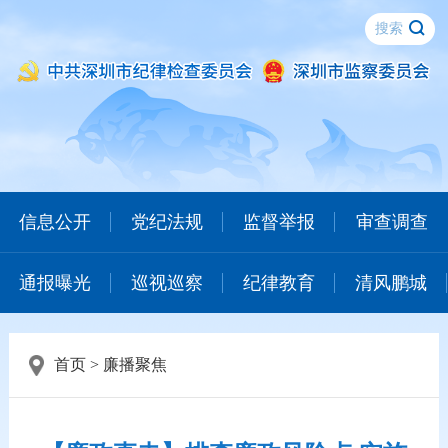
信息公开
党纪法规
监督举报
审查调查
通报曝光
巡视巡察
纪律教育
清风鹏城
首页
>
廉播聚焦