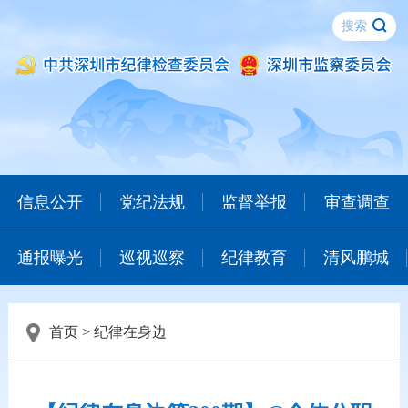
信息公开
党纪法规
监督举报
审查调查
通报曝光
巡视巡察
纪律教育
清风鹏城
首页
>
纪律在身边