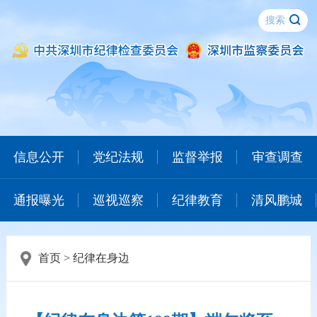
信息公开
党纪法规
监督举报
审查调查
通报曝光
巡视巡察
纪律教育
清风鹏城
首页
>
纪律在身边