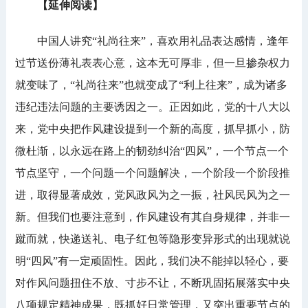
【延伸阅读】
中国人讲究“礼尚往来”，喜欢用礼品表达感情，逢年
过节送份薄礼表表心意，这本无可厚非，但一旦掺杂权力
就变味了，“礼尚往来”也就变成了“利上往来”，成为诸多
违纪违法问题的主要诱因之一。正因如此，党的十八大以
来，党中央把作风建设提到一个新的高度，抓早抓小，防
微杜渐，
以永远在路上的韧劲
纠治“四风”，一个节点一个
节点坚守，一个问题一个问题解决，一个阶段一个阶段推
进，取得显著成效，党风政风为之一振，社风民风为之一
新
。
但我们也要注意到，作风建设有其自身规律，并非一
蹴而就，快递送礼、电子红包等隐形变异形式的出现就说
明“四风”有一定顽固性。因此，我们决不能掉以轻心，要
对作风问题扭住不放、寸步不让，不断巩固拓展落实中央
八项规定精神成果，既抓好日常管理，又突出重要节点的