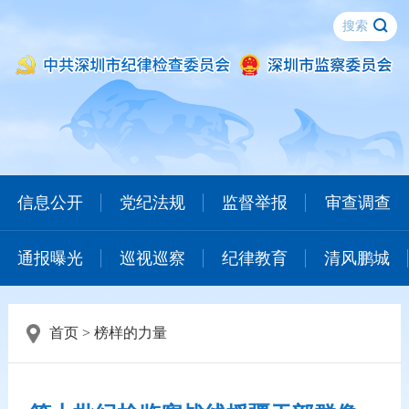
信息公开
党纪法规
监督举报
审查调查
通报曝光
巡视巡察
纪律教育
清风鹏城
首页
>
榜样的力量